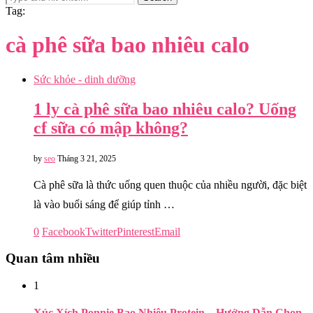
Tag:
cà phê sữa bao nhiêu calo
Sức khỏe - dinh dưỡng
1 ly cà phê sữa bao nhiêu calo? Uống
cf sữa có mập không?
by
seo
Tháng 3 21, 2025
Cà phê sữa là thức uống quen thuộc của nhiều người, đặc biệt
là vào buổi sáng để giúp tỉnh …
0
Facebook
Twitter
Pinterest
Email
Quan tâm nhiều
1
Xúc Xích Ponnie Bao Nhiêu Protein – Hướng Dẫn Chọn