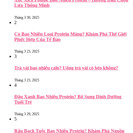
Lựa Thông Minh
Tháng 3 30, 2025
2
Có Bao Nhiêu Loại Protein Màng? Khám Phá Thế Giới
Phức Hợp Của Tế Bào
Tháng 3 23, 2025
3
Trà vải bao nhiêu calo? Uống trà vải có béo không?
Tháng 3 23, 2025
4
Đậu Xanh Bao Nhiêu Protein? Bổ Sung Dinh Dưỡng
Tuổi Trẻ
Tháng 3 29, 2025
5
Râu Bạch Tuộc Bao Nhiêu Protein? Khám Phá Nguồn