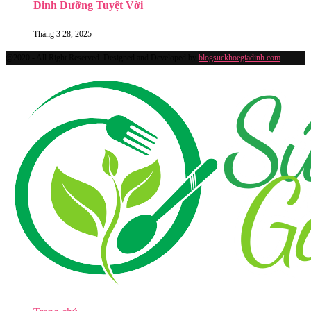
Dinh Dưỡng Tuyệt Vời
Tháng 3 28, 2025
@2020 - All Right Reserved. Designed and Developed by
blogsuckhoegiadinh.com