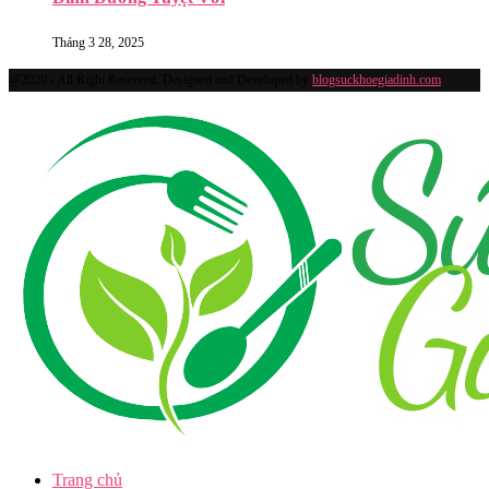
Tháng 3 28, 2025
@2020 - All Right Reserved. Designed and Developed by
blogsuckhoegiadinh.com
Trang chủ