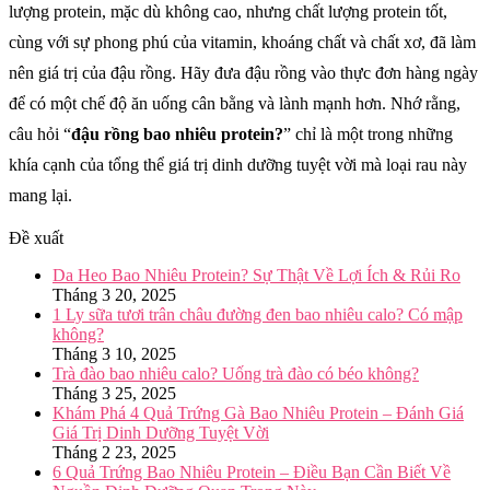
lượng protein, mặc dù không cao, nhưng chất lượng protein tốt,
cùng với sự phong phú của vitamin, khoáng chất và chất xơ, đã làm
nên giá trị của đậu rồng. Hãy đưa đậu rồng vào thực đơn hàng ngày
để có một chế độ ăn uống cân bằng và lành mạnh hơn. Nhớ rằng,
câu hỏi “
đậu rồng bao nhiêu protein?
” chỉ là một trong những
khía cạnh của tổng thể giá trị dinh dưỡng tuyệt vời mà loại rau này
mang lại.
Đề xuất
Da Heo Bao Nhiêu Protein? Sự Thật Về Lợi Ích & Rủi Ro
Tháng 3 20, 2025
1 Ly sữa tươi trân châu đường đen bao nhiêu calo? Có mập
không?
Tháng 3 10, 2025
Trà đào bao nhiêu calo? Uống trà đào có béo không?
Tháng 3 25, 2025
Khám Phá 4 Quả Trứng Gà Bao Nhiêu Protein – Đánh Giá
Giá Trị Dinh Dưỡng Tuyệt Vời
Tháng 2 23, 2025
6 Quả Trứng Bao Nhiêu Protein – Điều Bạn Cần Biết Về