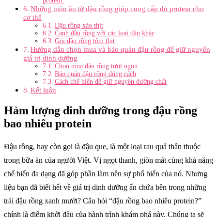
protein:
Những món ăn từ đậu rồng giúp cung cấp đủ protein cho
cơ thể
Đậu rồng xào thịt
Canh đậu rồng với các loại đậu khác
Gỏi đậu rồng tôm thịt
Hướng dẫn chọn mua và bảo quản đậu rồng để giữ nguyên
giá trị dinh dưỡng
Chọn mua đậu rồng tươi ngon
Bảo quản đậu rồng đúng cách
Cách chế biến để giữ nguyên dưỡng chất
Kết luận
Hàm lượng dinh dưỡng trong đậu rồng
bao nhiêu protein
Đậu rồng, hay còn gọi là đậu que, là một loại rau quả thân thuộc
trong bữa ăn của người Việt. Vị ngọt thanh, giòn mát cùng khả năng
chế biến đa dạng đã góp phần làm nên sự phổ biến của nó. Nhưng
liệu bạn đã biết hết về giá trị dinh dưỡng ẩn chứa bên trong những
trái đậu rồng xanh mướt? Câu hỏi “đậu rồng bao nhiêu protein?”
chính là điểm khởi đầu của hành trình khám phá này. Chúng ta sẽ