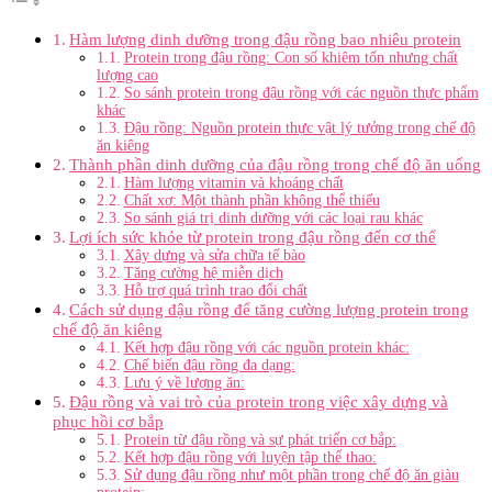
Hàm lượng dinh dưỡng trong đậu rồng bao nhiêu protein
Protein trong đậu rồng: Con số khiêm tốn nhưng chất
lượng cao
So sánh protein trong đậu rồng với các nguồn thực phẩm
khác
Đậu rồng: Nguồn protein thực vật lý tưởng trong chế độ
ăn kiêng
Thành phần dinh dưỡng của đậu rồng trong chế độ ăn uống
Hàm lượng vitamin và khoáng chất
Chất xơ: Một thành phần không thể thiếu
So sánh giá trị dinh dưỡng với các loại rau khác
Lợi ích sức khỏe từ protein trong đậu rồng đến cơ thể
Xây dựng và sửa chữa tế bào
Tăng cường hệ miễn dịch
Hỗ trợ quá trình trao đổi chất
Cách sử dụng đậu rồng để tăng cường lượng protein trong
chế độ ăn kiêng
Kết hợp đậu rồng với các nguồn protein khác:
Chế biến đậu rồng đa dạng:
Lưu ý về lượng ăn:
Đậu rồng và vai trò của protein trong việc xây dựng và
phục hồi cơ bắp
Protein từ đậu rồng và sự phát triển cơ bắp:
Kết hợp đậu rồng với luyện tập thể thao:
Sử dụng đậu rồng như một phần trong chế độ ăn giàu