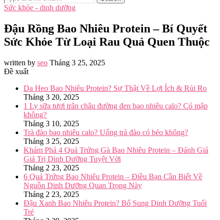
Sức khỏe - dinh dưỡng
Đậu Rồng Bao Nhiêu Protein – Bí Quyết
Sức Khỏe Từ Loại Rau Quả Quen Thuộc
written by
seo
Tháng 3 25, 2025
Đề xuất
Da Heo Bao Nhiêu Protein? Sự Thật Về Lợi Ích & Rủi Ro
Tháng 3 20, 2025
1 Ly sữa tươi trân châu đường đen bao nhiêu calo? Có mập
không?
Tháng 3 10, 2025
Trà đào bao nhiêu calo? Uống trà đào có béo không?
Tháng 3 25, 2025
Khám Phá 4 Quả Trứng Gà Bao Nhiêu Protein – Đánh Giá
Giá Trị Dinh Dưỡng Tuyệt Vời
Tháng 2 23, 2025
6 Quả Trứng Bao Nhiêu Protein – Điều Bạn Cần Biết Về
Nguồn Dinh Dưỡng Quan Trọng Này
Tháng 2 23, 2025
Đậu Xanh Bao Nhiêu Protein? Bổ Sung Dinh Dưỡng Tuổi
Trẻ