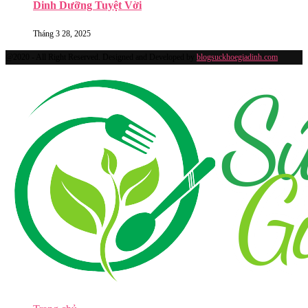
Dinh Dưỡng Tuyệt Vời
Tháng 3 28, 2025
@2020 - All Right Reserved. Designed and Developed by
blogsuckhoegiadinh.com