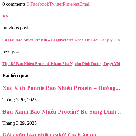
0 comments
0
Facebook
Twitter
Pinterest
Email
seo
previous post
Cá Hồi Bao Nhiêu Protein – Bí Quyết Sức Khỏe Từ Loài Cá Quý Giá
next post
Thịt Dê Bao Nhiêu Protein? Khám Phá Nguồn Dinh Dưỡng Tuyệt Vời
Bài liên quan
Xúc Xích Ponnie Bao Nhiêu Protein – Hướng...
Tháng 3 30, 2025
Đậu Xanh Bao Nhiêu Protein? Bổ Sung Dinh...
Tháng 3 29, 2025
Gỏi cuốn bao nhiêu calo? Cách ăn gỏi...