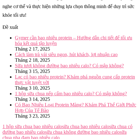
nghe cơ thể và thực hiện những lựa chọn thông minh để duy trì sức
khỏe tối ưu!
Đề xuất
Gymer cần bao nhiêu protein – Hướng dẫn chi tiết để tối ưu
hóa kết quả tập luyện
Tháng 2 17, 2025
Cách làm trà vải siêu ngon, hút khách, lợi nhuận cao
Tháng 2 18, 2025
Sữa tươi không đường bao nhiêu calo? Có mập không?
Tháng 3 15, 2025
Lạc có bao nhiêu protein? Khám phá nguồn cung cấp protein
thực vật tuyệt vời
Tháng 3 10, 2025
1 hộp sữa chua nếp cẩm bao nhiêu calo? Có mập không?
Tháng 3 14, 2025
Có Bao Nhiêu Loại Protein Màng? Khám Phá Thế Giới Phức
Hợp Của Tế Bào
Tháng 3 23, 2025
1 hộp sữa chua bao nhiêu calo
sữa chua bao nhiêu calo
sữa chua có
đường bao nhiêu calo
sữa chua không đường bao nhiêu calo
sữa
chua nha đam bao nhiêu calo