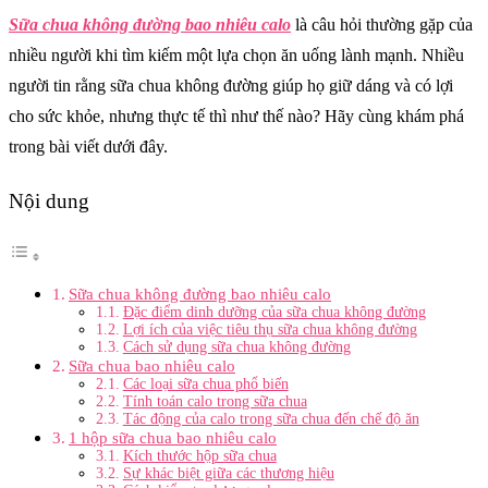
Sữa chua không đường bao nhiêu calo
là câu hỏi thường gặp của
nhiều người khi tìm kiếm một lựa chọn ăn uống lành mạnh. Nhiều
người tin rằng sữa chua không đường giúp họ giữ dáng và có lợi
cho sức khỏe, nhưng thực tế thì như thế nào? Hãy cùng khám phá
trong bài viết dưới đây.
Nội dung
Sữa chua không đường bao nhiêu calo
Đặc điểm dinh dưỡng của sữa chua không đường
Lợi ích của việc tiêu thụ sữa chua không đường
Cách sử dụng sữa chua không đường
Sữa chua bao nhiêu calo
Các loại sữa chua phổ biến
Tính toán calo trong sữa chua
Tác động của calo trong sữa chua đến chế độ ăn
1 hộp sữa chua bao nhiêu calo
Kích thước hộp sữa chua
Sự khác biệt giữa các thương hiệu