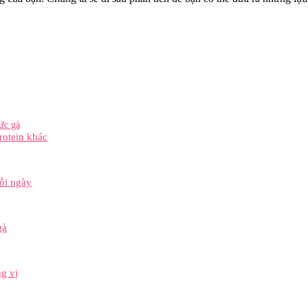
ức gà
rotein khác
mỗi ngày
gà
g vị