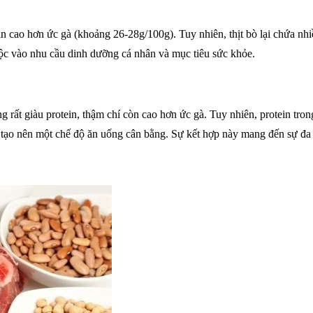
in cao hơn ức gà (khoảng 26-28g/100g). Tuy nhiên, thịt bò lại chứa nhi
ộc vào nhu cầu dinh dưỡng cá nhân và mục tiêu sức khỏe.
 rất giàu protein, thậm chí còn cao hơn ức gà. Tuy nhiên, protein tron
vật tạo nên một chế độ ăn uống cân bằng. Sự kết hợp này mang đến sự đ