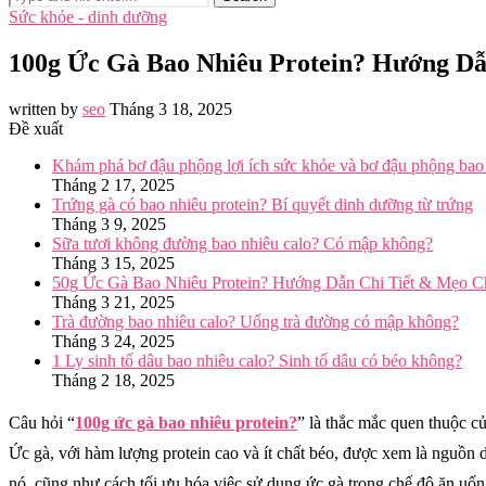
Sức khỏe - dinh dưỡng
100g Ức Gà Bao Nhiêu Protein? Hướng D
written by
seo
Tháng 3 18, 2025
Đề xuất
Khám phá bơ đậu phộng lợi ích sức khỏe và bơ đậu phộng bao 
Tháng 2 17, 2025
Trứng gà có bao nhiêu protein? Bí quyết dinh dưỡng từ trứng
Tháng 3 9, 2025
Sữa tươi không đường bao nhiêu calo? Có mập không?
Tháng 3 15, 2025
50g Ức Gà Bao Nhiêu Protein? Hướng Dẫn Chi Tiết & Mẹo C
Tháng 3 21, 2025
Trà đường bao nhiêu calo? Uống trà đường có mập không?
Tháng 3 24, 2025
1 Ly sinh tố dâu bao nhiêu calo? Sinh tố dâu có béo không?
Tháng 2 18, 2025
Câu hỏi “
100g ức gà bao nhiêu protein?
” là thắc mắc quen thuộc c
Ức gà, với hàm lượng protein cao và ít chất béo, được xem là nguồn 
nó, cũng như cách tối ưu hóa việc sử dụng ức gà trong chế độ ăn uốn