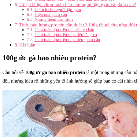
Ức gà là lựa chọn hoàn hảo cho người tập gym và giảm cân?
Lợi ích cho người tập gym
Hiệu quả giảm cân
Những điểm cần lưu ý
Tính toán lượng protein cần thiết từ 100g ức gà cho từng đối
Tính toán dựa trên nhu cầu cơ bản
Tính toán dựa trên mục tiêu tăng cơ
Tính toán dựa trên mục tiêu giảm cân
Kết luận
100g ức gà bao nhiêu protein?
Câu hỏi về
100g ức gà bao nhiêu protein
là một trong những câu hỏ
đối, nhưng hiểu rõ những yếu tố ảnh hưởng sẽ giúp bạn có cái nhìn c