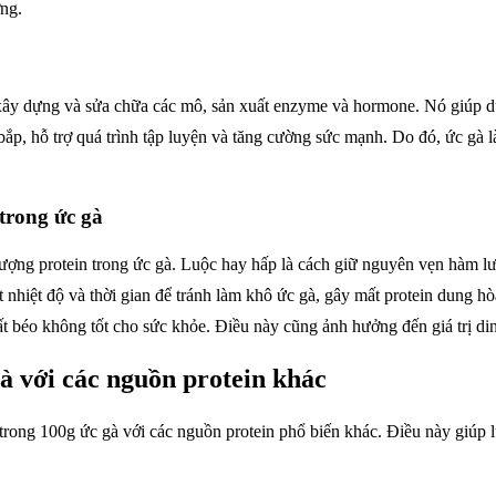
ỡng.
ệc xây dựng và sửa chữa các mô, sản xuất enzyme và hormone. Nó giúp duy
cơ bắp, hỗ trợ quá trình tập luyện và tăng cường sức mạnh. Do đó, ức g
trong ức gà
ượng protein trong ức gà. Luộc hay hấp là cách giữ nguyên vẹn hàm l
 nhiệt độ và thời gian để tránh làm khô ức gà, gây mất protein dung hò
ất béo không tốt cho sức khỏe. Điều này cũng ảnh hưởng đến giá trị d
à với các nguồn protein khác
in trong 100g ức gà với các nguồn protein phổ biến khác. Điều này giú