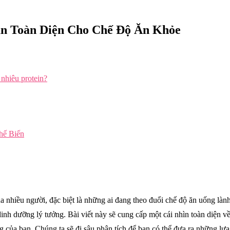
ẫn Toàn Diện Cho Chế Độ Ăn Khỏe
nhiêu protein?
hế Biến
ủa nhiều người, đặc biệt là những ai đang theo đuổi chế độ ăn uống là
dinh dưỡng lý tưởng. Bài viết này sẽ cung cấp một cái nhìn toàn diện 
g của bạn. Chúng ta sẽ đi sâu phân tích để bạn có thể đưa ra những lự