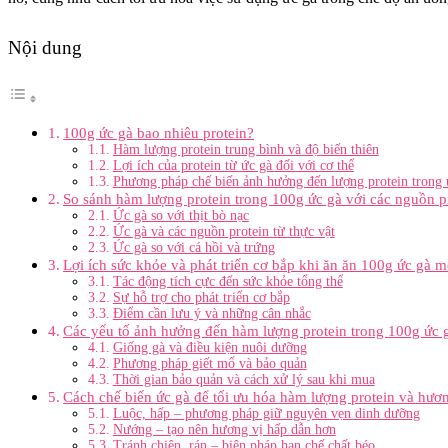
Nội dung
100g ức gà bao nhiêu protein?
Hàm lượng protein trung bình và độ biến thiên
Lợi ích của protein từ ức gà đối với cơ thể
Phương pháp chế biến ảnh hưởng đến lượng protein trong 
So sánh hàm lượng protein trong 100g ức gà với các nguồn p
Ức gà so với thịt bò nạc
Ức gà và các nguồn protein từ thực vật
Ức gà so với cá hồi và trứng
Lợi ích sức khỏe và phát triển cơ bắp khi ăn ăn 100g ức gà 
Tác động tích cực đến sức khỏe tổng thể
Sự hỗ trợ cho phát triển cơ bắp
Điểm cần lưu ý và những cân nhắc
Các yếu tố ảnh hưởng đến hàm lượng protein trong 100g ức 
Giống gà và điều kiện nuôi dưỡng
Phương pháp giết mổ và bảo quản
Thời gian bảo quản và cách xử lý sau khi mua
Cách chế biến ức gà để tối ưu hóa hàm lượng protein và hươn
Luộc, hấp – phương pháp giữ nguyên vẹn dinh dưỡng
Nướng – tạo nên hương vị hấp dẫn hơn
Tránh chiên, rán – biện pháp hạn chế chất béo