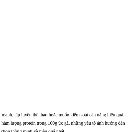
nh mạnh, tập luyện thể thao hoặc muốn kiểm soát cân nặng hiệu quả.
về hàm lượng protein trong 100g ức gà, những yếu tố ảnh hưởng đến
a chọn thông minh và hiệu quả nhất.