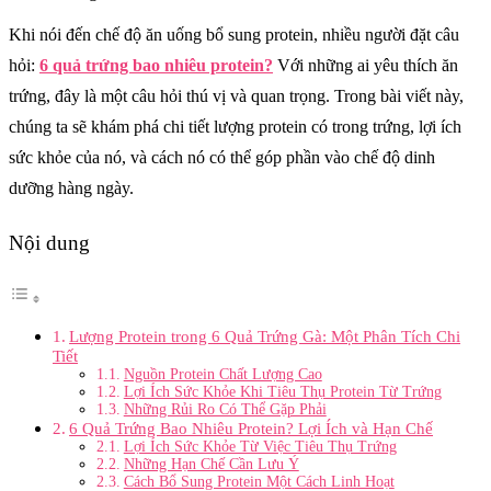
Khi nói đến chế độ ăn uống bổ sung protein, nhiều người đặt câu
hỏi:
6 quả trứng bao nhiêu protein?
Với những ai yêu thích ăn
trứng, đây là một câu hỏi thú vị và quan trọng. Trong bài viết này,
chúng ta sẽ khám phá chi tiết lượng protein có trong trứng, lợi ích
sức khỏe của nó, và cách nó có thể góp phần vào chế độ dinh
dưỡng hàng ngày.
Nội dung
Lượng Protein trong 6 Quả Trứng Gà: Một Phân Tích Chi
Tiết
Nguồn Protein Chất Lượng Cao
Lợi Ích Sức Khỏe Khi Tiêu Thụ Protein Từ Trứng
Những Rủi Ro Có Thể Gặp Phải
6 Quả Trứng Bao Nhiêu Protein? Lợi Ích và Hạn Chế
Lợi Ích Sức Khỏe Từ Việc Tiêu Thụ Trứng
Những Hạn Chế Cần Lưu Ý
Cách Bổ Sung Protein Một Cách Linh Hoạt