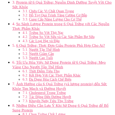
Protein từ 6 Quả Trứng: Nguồn Dinh Dưỡng Tuyệt Vời Cho
Sức Khỏe
Chứa Các Vi Chất Quan Trọng
Hỗ Trợ Quá Trình Tăng Cường Cơ Bắp
Cung Cấp Năng Lượng Cho Cơ Thể
So Sánh Lượng Protein trong 6 Quả Trứng với Các Nguồn
Thực Phẩm Khác
Trứng So Với Thịt Nạc
Trứng So Với Sữa và Các Sản Phẩm Bơ Sữa
Các Loại Hạt và Đậu
6 Quả Trứng: Thực Đơn Giàu Protein Phù Hợp Cho Ai?
Người Tập Thể Hình
Người Giảm Cân
Người Cao Tuổi
Tối Ưu Hóa Việc Sử Dụng Protein từ 6 Quả Trứng: Mẹo
Vàng Cho Người Tập Thể Hình
Thời Điểm Tiêu Thụ
Kết Hợp Với Các Thực Phẩm Khác
Đa Dạng Hóa Cách Chế Biến
Ảnh Hưởng của 6 Quả Trứng (và lượng protein) đến Sức
Khỏe Tim Mạch và Đường Huyết
Cholesterol Trong Trứng
Tác Động Đến Đường Huyết
Khuyến Nghị Tiêu Thụ Trứng
Những Điều Cần Lưu Ý Khi Sử Dụng 6 Quả Trứng để Bổ
Sung Protein
Chọn Trứng Chất Lượng