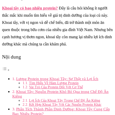
Khoai tây có bao nhiêu protein?
Đây là câu hỏi không ít người
thắc mắc khi muốn tìm hiểu về giá trị dinh dưỡng của loại củ này.
Khoai tây, với vị ngon và dễ chế biến, đã trở thành một món ăn
quen thuộc trong bữa cơm của nhiều gia đình Việt Nam. Nhưng bên
cạnh hương vị thơm ngon, khoai tây còn mang lại nhiều lợi ích dinh
dưỡng khác mà chúng ta cần khám phá.
Nội dung
Lượng Protein trong Khoai Tây: Sự Thật và Lợi Ích
Tìm Hiểu Về Hàm Lượng Protein
Vai Trò Của Protein Đối Với Cơ Thể
Khoai Tây: Nguồn Protein Khó Bỏ Qua trong Chế Độ Ăn
Kiêng
Lợi Ích Của Khoai Tây Trong Chế Độ Ăn Kiêng
Kết Hợp Khoai Tây Với Các Nguồn Protein Khác
Phân Tích Thành Phần Dinh Dưỡng: Khoai Tây Cung Cấp
Bao Nhiêu Protein?