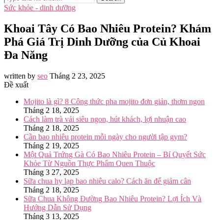
Sức khỏe - dinh dưỡng
Khoai Tây Có Bao Nhiêu Protein? Khám
Phá Giá Trị Dinh Dưỡng của Củ Khoai
Đa Năng
written by
seo
Tháng 2 23, 2025
Đề xuất
Mojito là gì? 8 Công thức pha mojito đơn giản, thơm ngon
Tháng 2 18, 2025
Cách làm trà vải siêu ngon, hút khách, lợi nhuận cao
Tháng 2 18, 2025
Cần bao nhiêu protein mỗi ngày cho người tập gym?
Tháng 2 19, 2025
Một Quả Trứng Gà Có Bao Nhiêu Protein – Bí Quyết Sức
Khỏe Từ Nguồn Thực Phẩm Quen Thuộc
Tháng 3 27, 2025
Sữa chua hy lạp bao nhiêu calo? Cách ăn để giảm cân
Tháng 2 18, 2025
Sữa Chua Không Đường Bao Nhiêu Protein? Lợi Ích Và
Hướng Dẫn Sử Dụng
Tháng 3 13, 2025