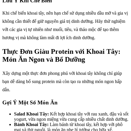
Lưu Ý Khi Chế Biến
Khi chế biến khoai tây, nên hạn chế sử dụng nhiều dầu mỡ và gia vị
không cần thiết để giữ nguyên giá trị dinh dưỡng. Hãy thử nghiệm
với các gia vị tự nhiên như muối, tiêu, và thảo mộc để tạo thêm
hương vị mà không làm mất đi lợi ích dinh dưỡng.
Thực Đơn Giàu Protein với Khoai Tây:
Món Ăn Ngon và Bổ Dưỡng
Xây dựng một thực đơn phong phú với khoai tây không chỉ giúp
bạn dễ dàng bổ sung protein mà còn tạo ra những món ngon hấp
dẫn.
Gợi Ý Một Số Món Ăn
Salad Khoai Tây:
Kết hợp khoai tây với rau xanh, đậu và sốt
yogurt, vừa ngon miệng vừa cung cấp nhiều chất dinh dưỡng.
Bánh Khoai Tây:
Làm bánh từ khoai tây, kết hợp với phô
mai và thịt nguội, là món ăn nhẹ lý tưởng cho bữa xế.