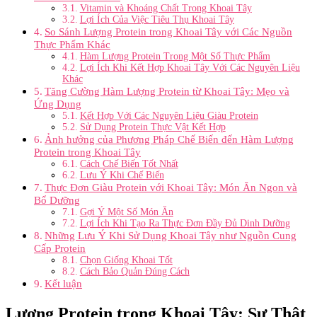
Vitamin và Khoáng Chất Trong Khoai Tây
Lợi Ích Của Việc Tiêu Thụ Khoai Tây
So Sánh Lượng Protein trong Khoai Tây với Các Nguồn
Thực Phẩm Khác
Hàm Lượng Protein Trong Một Số Thực Phẩm
Lợi Ích Khi Kết Hợp Khoai Tây Với Các Nguyên Liệu
Khác
Tăng Cường Hàm Lượng Protein từ Khoai Tây: Mẹo và
Ứng Dụng
Kết Hợp Với Các Nguyên Liệu Giàu Protein
Sử Dụng Protein Thực Vật Kết Hợp
Ảnh hưởng của Phương Pháp Chế Biến đến Hàm Lượng
Protein trong Khoai Tây
Cách Chế Biến Tốt Nhất
Lưu Ý Khi Chế Biến
Thực Đơn Giàu Protein với Khoai Tây: Món Ăn Ngon và
Bổ Dưỡng
Gợi Ý Một Số Món Ăn
Lợi Ích Khi Tạo Ra Thực Đơn Đầy Đủ Dinh Dưỡng
Những Lưu Ý Khi Sử Dụng Khoai Tây như Nguồn Cung
Cấp Protein
Chọn Giống Khoai Tốt
Cách Bảo Quản Đúng Cách
Kết luận
Lượng Protein trong Khoai Tây: Sự Thật