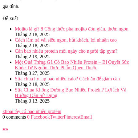
gia đình.
Đề xuất
Mojito là gì? 8 Công thức pha mojito đơn giản, thơm ngon
Tháng 2 18, 2025
Cách làm trà vải siêu ngon, hút khách, lợi nhuận cao
Tháng 2 18, 2025
Cần bao nhiêu protein mỗi ngày cho người tập gym?
Tháng 2 19, 2025
Một Quả Trứng Gà Có Bao Nhiêu Protein – Bí Quyết Sức
Khỏe Từ Nguồn Thực Phẩm Quen Thuộc
Tháng 3 27, 2025
Sữa chua hy lạp bao nhiêu calo? Cách ăn để giảm cân
Tháng 2 18, 2025
Sữa Chua Không Đường Bao Nhiêu Protein? Lợi Ích Và
Hướng Dẫn Sử Dụng
Tháng 3 13, 2025
khoai tây có bao nhiêu protein
0 comments
0
Facebook
Twitter
Pinterest
Email
seo