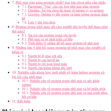
Phô mai nào giàu protein nhất? top lựa chọn nên cân nhắc
Parmesan: “Vua” của các loại phô mai giàu protein
Cheddar: Sự lựa chọn đa dạng về hương vị và protein
Gruyère: Hương vị đặc trưng và hàm lượng protein đáng
kể
Lưu ý khi lựa chọn
Protein trong phô mai: tốt cho người tập luyện thể thao như
thế nào?
Vai trò của protein trong tập luyện
Phô mai và sự phát triển cơ bắp
Thời điểm lý tưởng để bổ sung protein từ phô mai
Những lưu ý khi bổ sung protein từ phô mai cho người có
bệnh lý
Người bị dị ứng với sữa
Người bị cao huyết áp
Người bị rối loạn lipid máu
Người cần kiêng khem đặc biệt
Nghiên cứu khoa học mới nhất về hàm lượng protein và
lợi ích của phô mai
Nghiên cứu về protein trong phô mai và sức khỏe
xương
Nghiên cứu về protein trong phô mai và hệ miễn dịch
Nghiên cứu về protein trong phô mai và quá trình phục
hồi cơ bắp
Kết luận