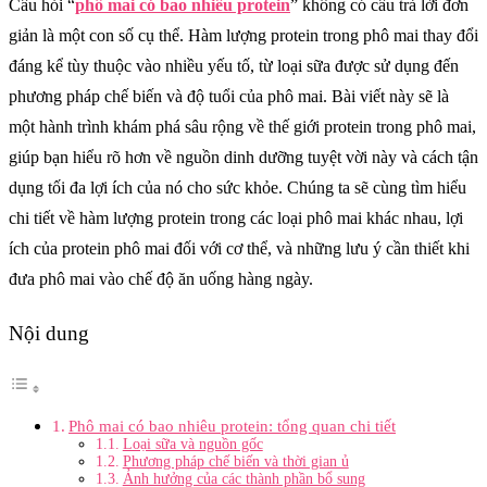
Câu hỏi “
phô mai có bao nhiêu protein
” không có câu trả lời đơn
giản là một con số cụ thể. Hàm lượng protein trong phô mai thay đổi
đáng kể tùy thuộc vào nhiều yếu tố, từ loại sữa được sử dụng đến
phương pháp chế biến và độ tuổi của phô mai. Bài viết này sẽ là
một hành trình khám phá sâu rộng về thế giới protein trong phô mai,
giúp bạn hiểu rõ hơn về nguồn dinh dưỡng tuyệt vời này và cách tận
dụng tối đa lợi ích của nó cho sức khỏe. Chúng ta sẽ cùng tìm hiểu
chi tiết về hàm lượng protein trong các loại phô mai khác nhau, lợi
ích của protein phô mai đối với cơ thể, và những lưu ý cần thiết khi
đưa phô mai vào chế độ ăn uống hàng ngày.
Nội dung
Phô mai có bao nhiêu protein: tổng quan chi tiết
Loại sữa và nguồn gốc
Phương pháp chế biến và thời gian ủ
Ảnh hưởng của các thành phần bổ sung