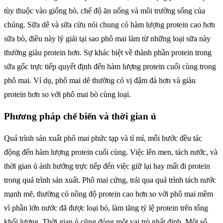
tùy thuộc vào giống bò, chế độ ăn uống và môi trường sống của
chúng. Sữa dê và sữa cừu nói chung có hàm lượng protein cao hơn
sữa bò, điều này lý giải tại sao phô mai làm từ những loại sữa này
thường giàu protein hơn. Sự khác biệt về thành phần protein trong
sữa gốc trực tiếp quyết định đến hàm lượng protein cuối cùng trong
phô mai. Ví dụ, phô mai dê thường có vị đậm đà hơn và giàu
protein hơn so với phô mai bò cùng loại.
Phương pháp chế biến và thời gian ủ
Quá trình sản xuất phô mai phức tạp và tỉ mỉ, mỗi bước đều tác
động đến hàm lượng protein cuối cùng. Việc lên men, tách nước, và
thời gian ủ ảnh hưởng trực tiếp đến việc giữ lại hay mất đi protein
trong quá trình sản xuất. Phô mai cứng, trải qua quá trình tách nước
mạnh mẽ, thường có nồng độ protein cao hơn so với phô mai mềm
vì phần lớn nước đã được loại bỏ, làm tăng tỷ lệ protein trên tổng
khối lượng. Thời gian ủ cũng đóng một vai trò nhất định. Một số