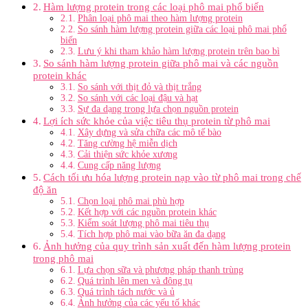
Hàm lượng protein trong các loại phô mai phổ biến
Phân loại phô mai theo hàm lượng protein
So sánh hàm lượng protein giữa các loại phô mai phổ
biến
Lưu ý khi tham khảo hàm lượng protein trên bao bì
So sánh hàm lượng protein giữa phô mai và các nguồn
protein khác
So sánh với thịt đỏ và thịt trắng
So sánh với các loại đậu và hạt
Sự đa dạng trong lựa chọn nguồn protein
Lợi ích sức khỏe của việc tiêu thụ protein từ phô mai
Xây dựng và sửa chữa các mô tế bào
Tăng cường hệ miễn dịch
Cải thiện sức khỏe xương
Cung cấp năng lượng
Cách tối ưu hóa lượng protein nạp vào từ phô mai trong chế
độ ăn
Chọn loại phô mai phù hợp
Kết hợp với các nguồn protein khác
Kiểm soát lượng phô mai tiêu thụ
Tích hợp phô mai vào bữa ăn đa dạng
Ảnh hưởng của quy trình sản xuất đến hàm lượng protein
trong phô mai
Lựa chọn sữa và phương pháp thanh trùng
Quá trình lên men và đông tụ
Quá trình tách nước và ủ
Ảnh hưởng của các yếu tố khác