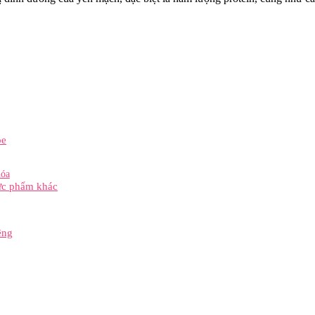
ỏe
hóa
hực phẩm khác
êng