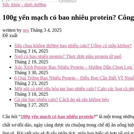
Sức khỏe - dinh dưỡng
100g yến mạch có bao nhiêu protein? Côn
written by
seo
Tháng 3 4, 2025
Đề xuất
Sữa chua không đường bao nhiêu calo? Uống có mập không?
Tháng 3 16, 2025
Ngô có bao nhiêu protein? Thực đơn giàu protein từ ngô
Tháng 2 19, 2025
Xúc Xích Ponnie Bao Nhiêu Protein – Hướng Dẫn Chọn Lựa
Tháng 3 30, 2025
6 Quả Trứng Bao Nhiêu Protein – Điều Bạn Cần Biết Về Ng
Tháng 2 23, 2025
Một gói cà phê sữa hòa tan bao nhiêu calo? Calo các loại cà ph
Tháng 3 18, 2025
Gà rán bao nhiêu calo? Cách ăn gà rán không béo
Tháng 3 27, 2025
Câu hỏi “
100g yến mạch có bao nhiêu protein
?” là một trong nhữn
chất xơ dồi dào, ngày càng được ưa chuộng trong chế độ ăn uống hiện
làm rõ. Bài viết này sẽ đi sâu phân tích, giúp bạn hiểu rõ hơn về giá