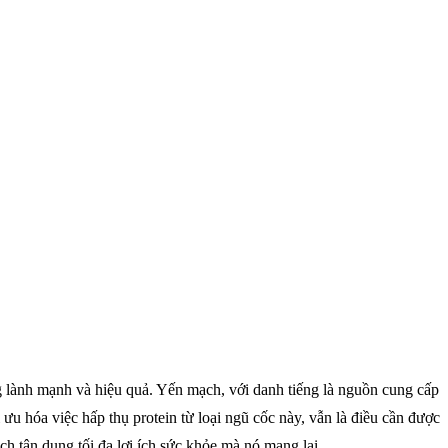
 lành mạnh và hiệu quả. Yến mạch, với danh tiếng là nguồn cung cấp
u hóa việc hấp thụ protein từ loại ngũ cốc này, vẫn là điều cần được
ách tận dụng tối đa lợi ích sức khỏe mà nó mang lại.