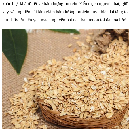
khác biệt khá rõ rệt về hàm lượng protein. Yến mạch nguyên hạt, giữ 
xay xát, nghiền nát làm giảm hàm lượng protein, tuy nhiên lại tăng t
thụ. Hãy ưu tiên yến mạch nguyên hạt nếu bạn muốn tối đa hóa lượng