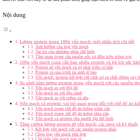
Nội dung
Lượng protein trong 100g yến mạch: một phân tích chi tiết
Ảnh hưởng của loại yến mạch
Vai trò của phương pháp chế biến
Tầm quan trọng của nguồn gốc và điều kiện trồng trọt
100g yến mạch cung cấp bao nhiêu protein và lợi ích sức kh
Protein từ yến mạch và sự phát triển cơ bắp
Protein và quá trình tái sinh tế bào
Yến mạch: protein kết hợp với chất xơ và chất chống oxy 
So sánh hàm lượng protein trong yến mạch với các nguồn t
Yến mạch so với thịt đỏ
Yến mạch so với đậu nành
Yến mạch so với trứng và sữa
Yến mạch và protein: vai trò quan trọng đối với chế độ ăn ki
Yến mạch trong chế độ ăn kiêng giảm cân
Yến mạch trong chế độ ăn kiêng tăng cân
Yến mạch và protein cho người tập thể hình
Tăng cường lượng protein từ yến mạch: các mẹo và kỹ thuật
Kết hợp yến mạch với các nguồn protein khác
Chọn loại yến mạch phù hợp
Chế biến yến mạch hợp lý