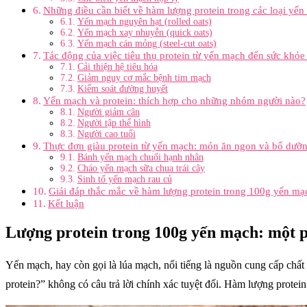
Những điều cần biết về hàm lượng protein trong các loại yế
Yến mạch nguyên hạt (rolled oats)
Yến mạch xay nhuyễn (quick oats)
Yến mạch cán mỏng (steel-cut oats)
Tác động của việc tiêu thụ protein từ yến mạch đến sức khỏe
Cải thiện hệ tiêu hóa
Giảm nguy cơ mắc bệnh tim mạch
Kiểm soát đường huyết
Yến mạch và protein: thích hợp cho những nhóm người nào?
Người giảm cân
Người tập thể hình
Người cao tuổi
Thực đơn giàu protein từ yến mạch: món ăn ngon và bổ dưỡ
Bánh yến mạch chuối hạnh nhân
Cháo yến mạch sữa chua trái cây
Sinh tố yến mạch rau củ
Giải đáp thắc mắc về hàm lượng protein trong 100g yến mạc
Kết luận
Lượng protein trong 100g yến mạch: một ph
Yến mạch, hay còn gọi là lúa mạch, nổi tiếng là nguồn cung cấp ch
protein?” không có câu trả lời chính xác tuyệt đối. Hàm lượng protein