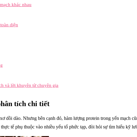
n mạch khác nhau
 toàn diện
ng
h và lời khuyên từ chuyên gia
ân tích chi tiết
ất xơ dồi dào. Nhưng bên cạnh đó, hàm lượng protein trong yến mạch 
 thực tế phụ thuộc vào nhiều yếu tố phức tạp, đòi hỏi sự tìm hiểu kỹ lư