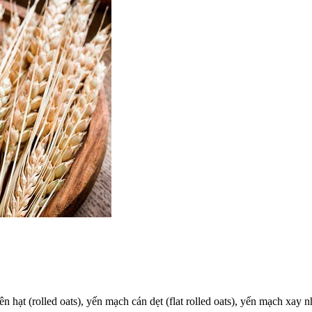
hạt (rolled oats), yến mạch cán dẹt (flat rolled oats), yến mạch xay n