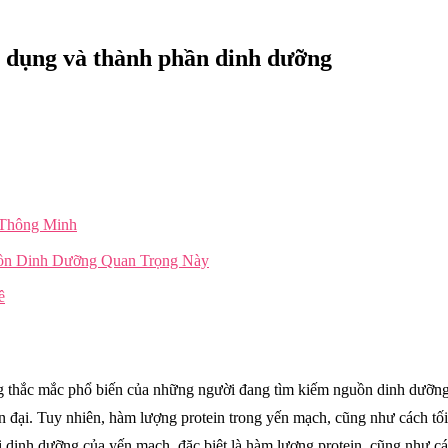
g dụng và thành phần dinh dưỡng
 Thông Minh
uồn Dinh Dưỡng Quan Trọng Này
ê
g thắc mắc phổ biến của những người đang tìm kiếm nguồn dinh dưỡng
 đại. Tuy nhiên, hàm lượng protein trong yến mạch, cũng như cách tối ư
 trị dinh dưỡng của yến mạch, đặc biệt là hàm lượng protein, cũng như c